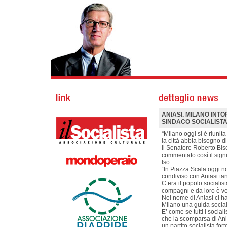
ANIASI. MILANO INTO
SINDACO SOCIALIST
“Milano oggi si è riunit
la città abbia bisogno di
Il Senatore Roberto Bis
commentato così il sign
Iso.
“In Piazza Scala oggi no
condiviso con Aniasi tan
C’era il popolo socialista
compagni e da loro è ven
Nel nome di Aniasi ci ha
Milano una guida socia
E’ come se tutti i social
che la scomparsa di Ania
un partito socialista for