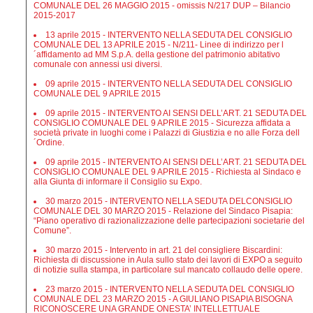
COMUNALE DEL 26 MAGGIO 2015 - omissis N/217 DUP – Bilancio
2015-2017
13 aprile 2015 - INTERVENTO NELLA SEDUTA DEL CONSIGLIO
COMUNALE DEL 13 APRILE 2015 - N/211- Linee di indirizzo per l
´affidamento ad MM S.p.A. della gestione del patrimonio abitativo
comunale con annessi usi diversi.
09 aprile 2015 - INTERVENTO NELLA SEDUTA DEL CONSIGLIO
COMUNALE DEL 9 APRILE 2015
09 aprile 2015 - INTERVENTO AI SENSI DELL’ART. 21 SEDUTA DEL
CONSIGLIO COMUNALE DEL 9 APRILE 2015 - Sicurezza affidata a
società private in luoghi come i Palazzi di Giustizia e no alle Forza dell
´Ordine.
09 aprile 2015 - INTERVENTO AI SENSI DELL’ART. 21 SEDUTA DEL
CONSIGLIO COMUNALE DEL 9 APRILE 2015 - Richiesta al Sindaco e
alla Giunta di informare il Consiglio su Expo.
30 marzo 2015 - INTERVENTO NELLA SEDUTA DELCONSIGLIO
COMUNALE DEL 30 MARZO 2015 - Relazione del Sindaco Pisapia:
“Piano operativo di razionalizzazione delle partecipazioni societarie del
Comune”.
30 marzo 2015 - Intervento in art. 21 del consigliere Biscardini:
Richiesta di discussione in Aula sullo stato dei lavori di EXPO a seguito
di notizie sulla stampa, in particolare sul mancato collaudo delle opere.
23 marzo 2015 - INTERVENTO NELLA SEDUTA DEL CONSIGLIO
COMUNALE DEL 23 MARZO 2015 - A GIULIANO PISAPIA BISOGNA
RICONOSCERE UNA GRANDE ONESTA’ INTELLETTUALE