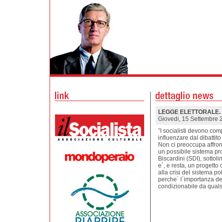
LEGGE ELETTORALE. 
Giovedi, 15 Settembre 
”I socialisti devono com
influenzare dal dibattito
Non ci preoccupa affront
un possibile sistema pr
Biscardini (SDI), sottol
e´, e resta, un progett
alla crisi del sistema p
perche´ l´importanza de
condizionabile da qualsi