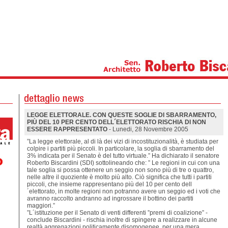
LEGGE ELETTORALE. CON QUESTE SOGLIE DI SBARRAMENTO,
PIÙ DEL 10 PER CENTO DELL´ELETTORATO RISCHIA DI NON
ESSERE RAPPRESENTATO
- Lunedi, 28 Novembre 2005
”La legge elettorale, al di là dei vizi di incostituzionalità, è studiata per
colpire i partiti più piccoli. In particolare, la soglia di sbarramento del
3% indicata per il Senato è del tutto virtuale.” Ha dichiarato il senatore
Roberto Biscardini (SDI) sottolineando che: ” Le regioni in cui con una
tale soglia si possa ottenere un seggio non sono più di tre o quattro,
nelle altre il quoziente è molto più alto. Ciò significa che tutti i partiti
piccoli, che insieme rappresentano più del 10 per cento dell
´elettorato, in molte regioni non potranno avere un seggio ed i voti che
avranno raccolto andranno ad ingrossare il bottino dei partiti
maggiori.”
”L´istituzione per il Senato di venti differenti ”premi di coalizione” -
conclude Biscardini - rischia inoltre di spingere a realizzare in alcune
realtà aggregazioni politicamente disomogenee, per una mera