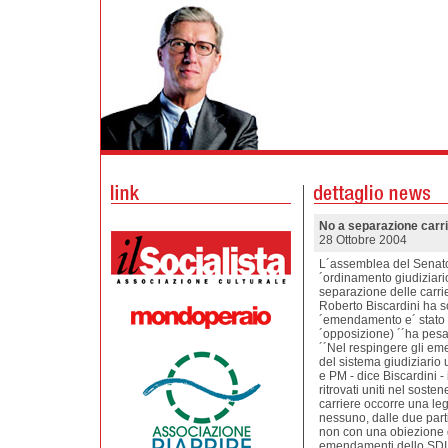
No a separazione carrie
28 Ottobre 2004
L´assemblea del Senato,
´ordinamento giudiziari
separazione delle carrie
Roberto Biscardini ha so
´emendamento e´ stato b
´opposizione) ´´ha pesat
´´Nel respingere gli eme
del sistema giudiziario 
e PM - dice Biscardini - 
ritrovati uniti nel soste
carriere occorre una leg
nessuno, dalle due part
non con una obiezione di
emendamenti dello SDI. 