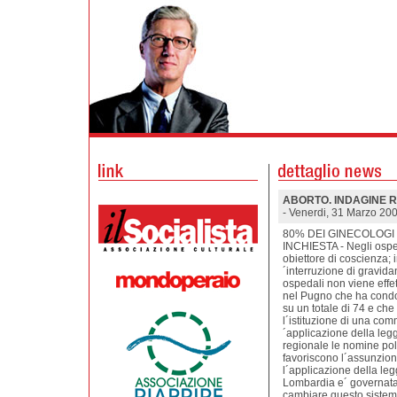
ABORTO. INDAGINE R
- Venerdi, 31 Marzo 20
80% DEI GINECOLOGI
INCHIESTA - Negli ospe
obiettore di coscienza; i
´interruzione di gravida
ospedali non viene effet
nel Pugno che ha condot
su un totale di 74 e che
l´istituzione di una com
´applicazione della legg
regionale le nomine polit
favoriscono l´assunzion
l´applicazione della legg
Lombardia e´ governata
cambiare questo sistema