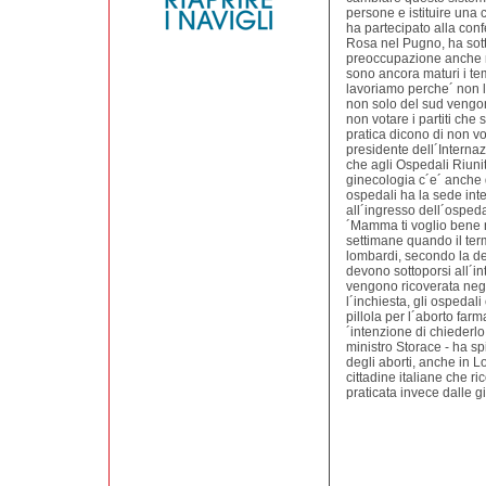
persone e istituire un
ha partecipato alla conf
Rosa nel Pugno, ha sott
preoccupazione anche ne
sono ancora maturi i te
lavoriamo perche´ non l
non solo del sud vengono 
non votare i partiti che 
pratica dicono di non vo
presidente dell´Interna
che agli Ospedali Riunit
ginecologia c´e´ anche 
ospedali ha la sede inte
all´ingresso dell´ospeda
´Mamma ti voglio bene n
settimane quando il termi
lombardi, secondo la d
devono sottoporsi all´in
vengono ricoverata negl
l´inchiesta, gli ospedali
pillola per l´aborto far
´intenzione di chiederlo
ministro Storace - ha sp
degli aborti, anche in 
cittadine italiane che r
praticata invece dalle g