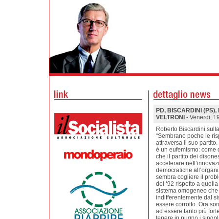
PD, BISCARDINI (PS)
VELTRONI
- Venerdi, 
Roberto Biscardini sull
“Sembrano poche le rispo
attraversa il suo partito
è un eufemismo: come di
che il partito dei disone
accelerare nell’innovaz
democratiche all’organiz
sembra cogliere il prob
del ‘92 rispetto a quella 
sistema omogeneo che tr
indifferentemente dal s
essere corrotto. Ora son
ad essere tanto più fort
tenere in pugno i singoli