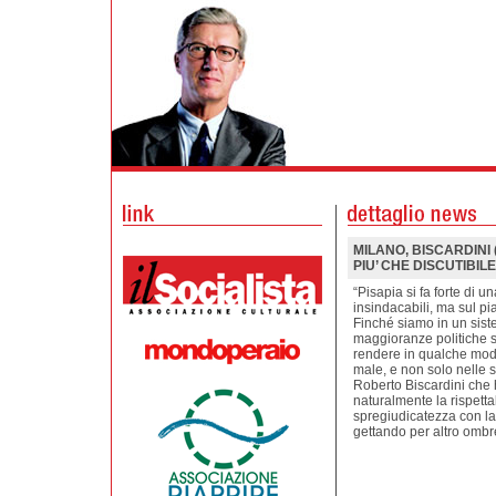
MILANO, BISCARDINI (
PIU’ CHE DISCUTIBILE
“Pisapia si fa forte di u
insindacabili, ma sul pia
Finché siamo in un sist
maggioranze politiche s
rendere in qualche mod
male, e non solo nelle s
Roberto Biscardini che 
naturalmente la rispetta
spregiudicatezza con la 
gettando per altro ombre 