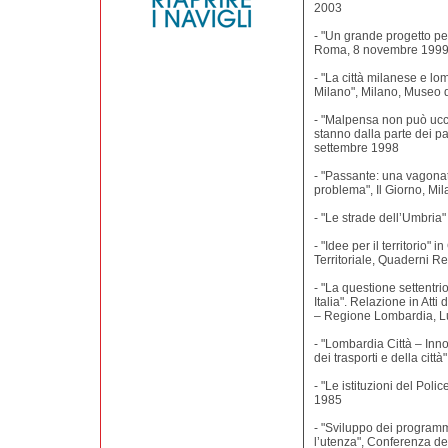
2003
- "Un grande progetto per
Roma, 8 novembre 199
- "La città milanese e l
Milano", Milano, Museo d
- "Malpensa non può ucci
stanno dalla parte dei p
settembre 1998
- "Passante: una vagona
problema", Il Giorno, Mi
- "Le strade dell’Umbria
- "Idee per il territorio"
Territoriale, Quaderni R
- "La questione settentri
Italia". Relazione in Atti
– Regione Lombardia, Lu
- "Lombardia Città – Inno
dei trasporti e della cit
- "Le istituzioni del Pol
1985
- "Sviluppo dei programmi
l’utenza", Conferenza del