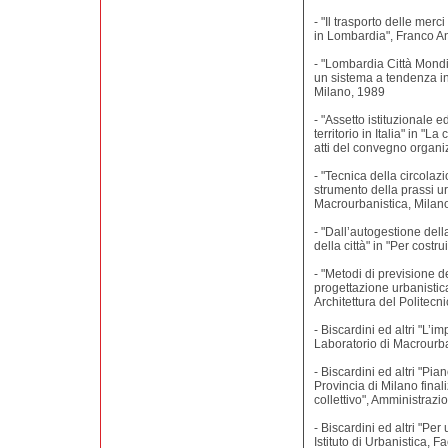
- "Il trasporto delle merc
in Lombardia", Franco An
- "Lombardia Città Mondi
un sistema a tendenza i
Milano, 1989
- "Assetto istituzionale e
territorio in Italia" in "La 
atti del convegno organi
- "Tecnica della circolaz
strumento della prassi u
Macrourbanistica, Milan
- "Dall’autogestione dell
della città" in "Per cost
- "Metodi di previsione d
progettazione urbanistic
Architettura del Politecn
- Biscardini ed altri "L’im
Laboratorio di Macrourba
- Biscardini ed altri "Pia
Provincia di Milano finali
collettivo", Amministrazi
- Biscardini ed altri "Per 
Istituto di Urbanistica, F