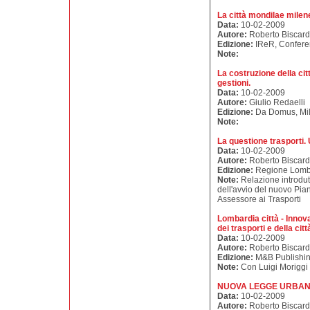
La città mondilae mile
Data:
10-02-2009
Autore:
Roberto Biscard
Edizione:
IReR, Confere
Note:
La costruzione della cit
gestioni.
Data:
10-02-2009
Autore:
Giulio Redaelli
Edizione:
Da Domus, Mi
Note:
La questione trasporti.
Data:
10-02-2009
Autore:
Roberto Biscard
Edizione:
Regione Lomba
Note:
Relazione introdut
dell'avvio del nuovo Pia
Assessore ai Trasporti
Lombardia città - Innova
dei trasporti e della citt
Data:
10-02-2009
Autore:
Roberto Biscard
Edizione:
M&B Publishin
Note:
Con Luigi Moriggi
NUOVA LEGGE URBANIS
Data:
10-02-2009
Autore:
Roberto Biscard