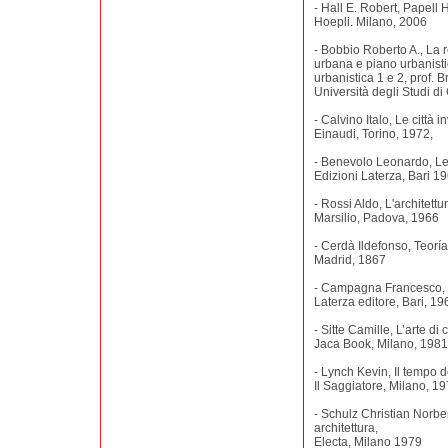
- Hall E. Robert, Papell
Hoepli. Milano, 2006
- Bobbio Roberto A., La r
urbana e piano urbanistic
urbanistica 1 e 2, prof. B
Università degli Studi 
- Calvino Italo, Le città inv
Einaudi, Torino, 1972,
- Benevolo Leonardo, Le 
Edizioni Laterza, Bari 1
- Rossi Aldo, L'architettur
Marsilio, Padova, 1966
- Cerdà Ildefonso, Teorí
Madrid, 1867
- Campagna Francesco, La
Laterza editore, Bari, 19
- Sitte Camille, L’arte di c
Jaca Book, Milano, 1981
- Lynch Kevin, Il tempo d
Il Saggiatore, Milano, 1
- Schulz Christian Norbe
architettura,
Electa, Milano 1979