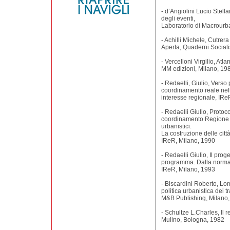
- d’Angiolini Lucio Stellar
degli eventi,
Laboratorio di Macrourba
- Achilli Michele, Cutrer
Aperta, Quaderni Socialis
- Vercelloni Virgilio, Atl
MM edizioni, Milano, 19
- Redaelli, Giulio, Vers
coordinamento reale nell’
interesse regionale, IRe
- Redaelli Giulio, Proto
coordinamento Regione -
urbanistici.
La costruzione delle città
IReR, Milano, 1990
- Redaelli Giulio, Il pro
programma. Dalla norma a
IReR, Milano, 1993
- Biscardini Roberto, Lom
politica urbanistica dei tr
M&B Publishing, Milano
- Schultze L.Charles, Il 
Mulino, Bologna, 1982